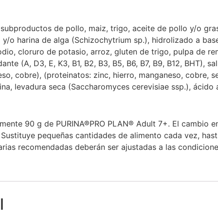
 subproductos de pollo, maiz, trigo, aceite de pollo y/o g
 y/o harina de alga (Schizochytrium sp.), hidrolizado a ba
sodio, cloruro de potasio, arroz, gluten de trigo, pulpa de 
nte (A, D3, E, K3, B1, B2, B3, B5, B6, B7, B9, B12, BHT), sal
eso, cobre), (proteinatos: zinc, hierro, manganeso, cobre, se
ina, levadura seca (Saccharomyces cerevisiae ssp.), ácido 
mente 90 g de PURINA®PRO PLAN® Adult 7+. El cambio en l
s. Sustituye pequeñas cantidades de alimento cada vez, ha
as recomendadas deberán ser ajustadas a las condiciones 
l