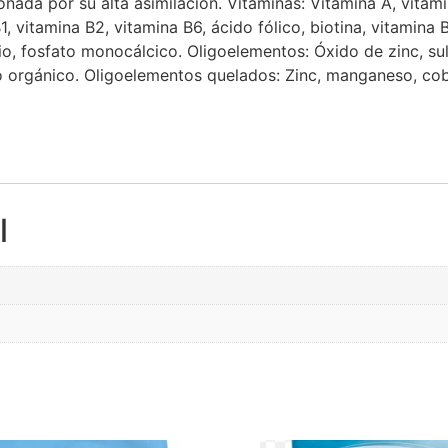
onada por su alta asimilación. Vitaminas: Vitamina A, vitam
, vitamina B2, vitamina B6, ácido fólico, biotina, vitamina B
dio, fosfato monocálcico. Oligoelementos: Óxido de zinc, s
nio orgánico. Oligoelementos quelados: Zinc, manganeso, co
l