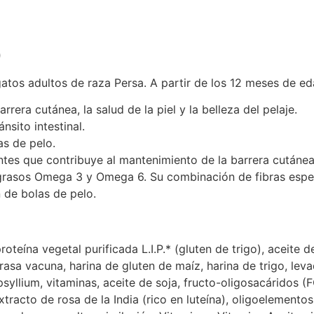
)
tos adultos de raza Persa. A partir de los 12 meses de ed
rera cutánea, la salud de la piel y la belleza del pelaje.
nsito intestinal.
as de pelo.
es que contribuye al mantenimiento de la barrera cutánea, l
grasos Omega 3 y Omega 6. Su combinación de fibras especí
n de bolas de pelo.
teína vegetal purificada L.I.P.* (gluten de trigo), aceite de
rasa vacuna, harina de gluten de maíz, harina de trigo, lev
psyllium, vitaminas, aceite de soja, fructo-oligosacáridos 
tracto de rosa de la India (rico en luteína), oligoelementos