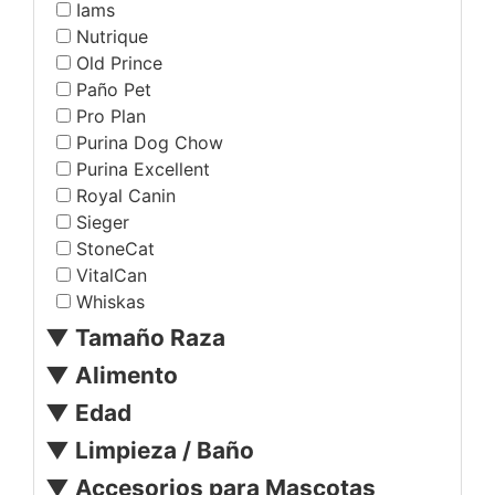
Iams
Tus compras con descuento
Nutrique
Old Prince
Iniciar sesión
Paño Pet
Pro Plan
Purina Dog Chow
Purina Excellent
Royal Canin
Sieger
StoneCat
VitalCan
Whiskas
▼
Tamaño Raza
▼
Alimento
▼
Edad
▼
Limpieza / Baño
▼
Accesorios para Mascotas