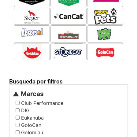
Busqueda por filtros
Marcas
▼
Club Performance
DIG
Eukanuba
¿Ya tenes tu
GoloCan
cuenta?
Golomiau