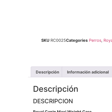
SKU
RC0025
Categories
Perros
,
Roya
Descripción
Información adicional
Descripción
DESCRIPCION
Royal Canin Maxi Weight Care