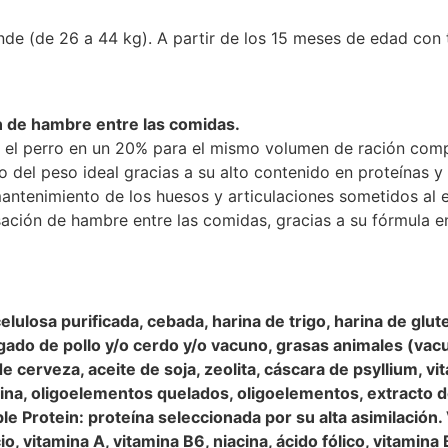
ande (de 26 a 44 kg). A partir de los 15 meses de edad con
n de hambre entre las comidas.
r el perro en un 20% para el mismo volumen de ración com
o del peso ideal gracias a su alto contenido en proteínas 
mantenimiento de los huesos y articulaciones sometidos al e
sación de hambre entre las comidas, gracias a su fórmula e
lulosa purificada, cebada, harina de trigo, harina de glut
hígado de pollo y/o cerdo y/o vacuno, grasas animales (vac
e cerveza, aceite de soja, zeolita, cáscara de psyllium, vi
ina, oligoelementos quelados, oligoelementos, extracto de 
ble Protein: proteína seleccionada por su alta asimilación. 
o, vitamina A, vitamina B6, niacina, ácido fólico, vitamina