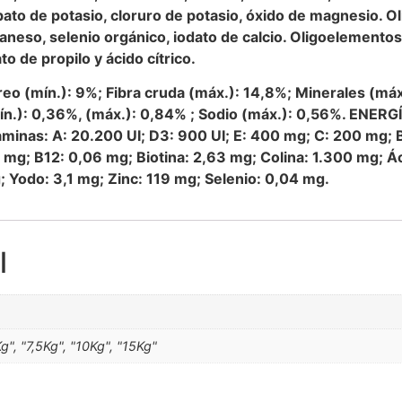
rbato de potasio, cloruro de potasio, óxido de magnesio. O
ganeso, selenio orgánico, iodato de calcio. Oligoelemento
o de propilo y ácido cítrico.
éreo (mín.): 9%; Fibra cruda (máx.): 14,8%; Minerales (má
(mín.): 0,36%, (máx.): 0,84% ; Sodio (máx.): 0,56%. ENE
nas: A: 20.200 UI; D3: 900 UI; E: 400 mg; C: 200 mg; B1
 mg; B12: 0,06 mg; Biotina: 2,63 mg; Colina: 1.300 mg; Á
 Yodo: 3,1 mg; Zinc: 119 mg; Selenio: 0,04 mg.
l
Kg", "7,5Kg", "10Kg", "15Kg"