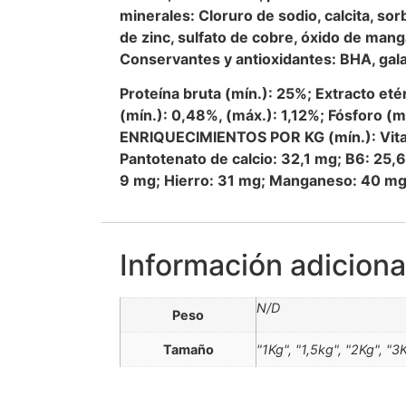
minerales: Cloruro de sodio, calcita, so
de zinc, sulfato de cobre, óxido de man
Conservantes y antioxidantes: BHA, galat
Proteína bruta (mín.): 25%; Extracto et
(mín.): 0,48%, (máx.): 1,12%; Fósforo 
ENRIQUECIMIENTOS POR KG (mín.): Vitami
Pantotenato de calcio: 32,1 mg; B6: 25,6
9 mg; Hierro: 31 mg; Manganeso: 40 mg;
Información adiciona
N/D
Peso
Tamaño
"1Kg", "1,5kg", "2Kg", "3