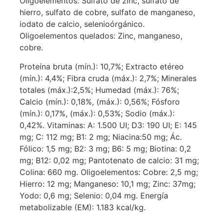
Oligoelementos: Sulfato de zinc, sulfato de
hierro, sulfato de cobre, sulfato de manganeso,
iodato de calcio, selenioórgánico.
Oligoelementos quelados: Zinc, manganeso,
cobre.
Proteína bruta (mín.): 10,7%; Extracto etéreo
(mín.): 4,4%; Fibra cruda (máx.): 2,7%; Minerales
totales (máx.):2,5%; Humedad (máx.): 76%;
Calcio (mín.): 0,18%, (máx.): 0,56%; Fósforo
(mín.): 0,17%, (máx.): 0,53%; Sodio (máx.):
0,42%. Vitaminas: A: 1.500 UI; D3: 190 UI; E: 145
mg; C: 112 mg; B1: 2 mg; Niacina:50 mg; Ác.
Fólico: 1,5 mg; B2: 3 mg; B6: 5 mg; Biotina: 0,2
mg; B12: 0,02 mg; Pantotenato de calcio: 31 mg;
Colina: 660 mg. Oligoelementos: Cobre: 2,5 mg;
Hierro: 12 mg; Manganeso: 10,1 mg; Zinc: 37mg;
Yodo: 0,6 mg; Selenio: 0,04 mg. Energía
metabolizable (EM): 1.183 kcal/kg.