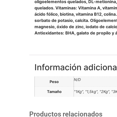
oligoelementos quelados, DL-metionina, ta
quelados. Vitaminas: Vitamina A, vitamina
ácido fólico, biotina, vitamina B12, colin
sorbato de potasio, calcita. Oligoelement
magnesio, óxido de zinc, iodato de calc
Antioxidantes: BHA, galato de propilo y á
Información adiciona
N/D
Peso
Tamaño
"1Kg", "1,5kg", "2Kg", "3
Productos relacionados