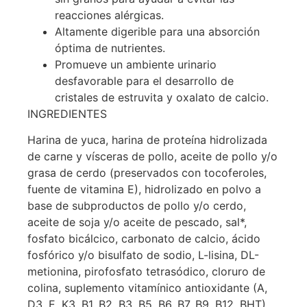
reacciones alérgicas.
Altamente digerible para una absorción
óptima de nutrientes.
Promueve un ambiente urinario
desfavorable para el desarrollo de
cristales de estruvita y oxalato de calcio.
INGREDIENTES
Harina de yuca, harina de proteína hidrolizada
de carne y vísceras de pollo, aceite de pollo y/o
grasa de cerdo (preservados con tocoferoles,
fuente de vitamina E), hidrolizado en polvo a
base de subproductos de pollo y/o cerdo,
aceite de soja y/o aceite de pescado, sal*,
fosfato bicálcico, carbonato de calcio, ácido
fosfórico y/o bisulfato de sodio, L-lisina, DL-
metionina, pirofosfato tetrasódico, cloruro de
colina, suplemento vitamínico antioxidante (A,
D3, E, K3, B1, B2, B3, B5, B6, B7, B9, B12, BHT),