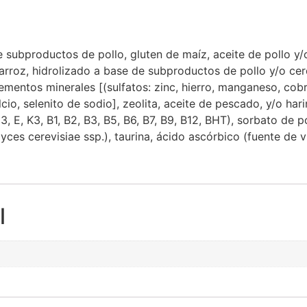
e subproductos de pollo, gluten de maíz, aceite de pollo 
, arroz, hidrolizado a base de subproductos de pollo y/o cer
ementos minerales [(sulfatos: zinc, hierro, manganeso, cobre
io, selenito de sodio], zeolita, aceite de pescado, y/o hari
, E, K3, B1, B2, B3, B5, B6, B7, B9, B12, BHT), sorbato de p
yces cerevisiae ssp.), taurina, ácido ascórbico (fuente de v
l