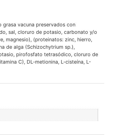
y/o grasa vacuna preservados con
do, sal, cloruro de potasio, carbonato y/o
, magnesio), (proteinatos: zinc, hierro,
na de alga (Schizochytrium sp.),
otasio, pirofosfato tetrasódico, cloruro de
itamina C), DL-metionina, L-cisteína, L-